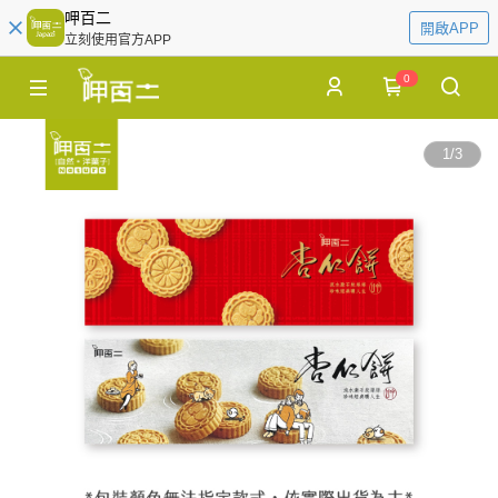
呷百二
開啟APP
立刻使用官方APP
0
1
/
3