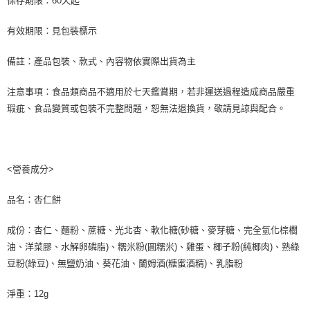
保存期限：60天起
有效期限：見包裝標示
備註：產品包裝、款式、內容物依實際出貨為主
注意事項：食品類商品不適用於七天鑑賞期，若非運送過程造成商品嚴重
瑕疵、食品變質或包裝不完整問題，恕無法退換貨，敬請見諒與配合。
<營養成分>
品名：杏仁餅
成份：杏仁、麵粉、蔗糖、光北杏、軟化糖(砂糖、麥芽糖、完全氫化棕櫚
油、洋菜膠、水解卵磷脂)、糯米粉(圓糯米)、雞蛋、椰子粉(純椰肉)、熟綠
豆粉(綠豆)、無鹽奶油、葵花油、蘭姆酒(糖蜜酒精)、乳脂粉
淨重：12g