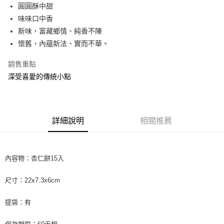
悠遊付
圓圓酥中甜
味味口中香
ATM付款
新味，富藏鄉情、純香不陳
懷舊，內蘊新法、實而不華。
運送方式
付款後全家取貨
銷售重點
每筆NT$65，滿NT$5,000(含以上)免運費
深受喜愛的傳統小點
付款後7-11取貨
每筆NT$65，滿NT$5,000(含以上)免運費
詳細說明
相關推薦
宅配 (限台灣本島，外島宅配請洽門市)
每筆NT$180，滿NT$5,000(含以上)免運費
內容物：杏仁餅15入
尺寸：22x7.3x6cm
提袋：有