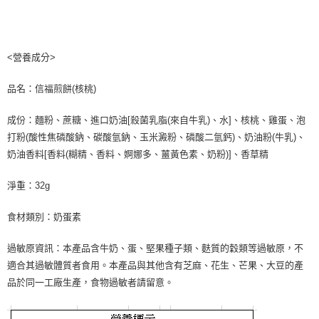
<營養成分>
品名：信福煎餅(核桃)
成份：麵粉、蔗糖、進口奶油[殺菌乳脂(來自牛乳)、水]、核桃、雞蛋、泡
打粉(酸性焦磷酸鈉、碳酸氫鈉、玉米澱粉、磷酸二氫鈣)、奶油粉(牛乳)、
奶油香料[香料(糊精、香料、婀娜多、薑黃色素、奶粉)]、香草精
淨重：32g
食材類別：奶蛋素
過敏原資訊：本產品含牛奶、蛋、堅果種子類、麩質的穀類等過敏原，不
適合其過敏體質者食用。本產品與其他含有芝麻、花生、芒果、大豆的產
品於同一工廠生產，食物過敏者請留意。