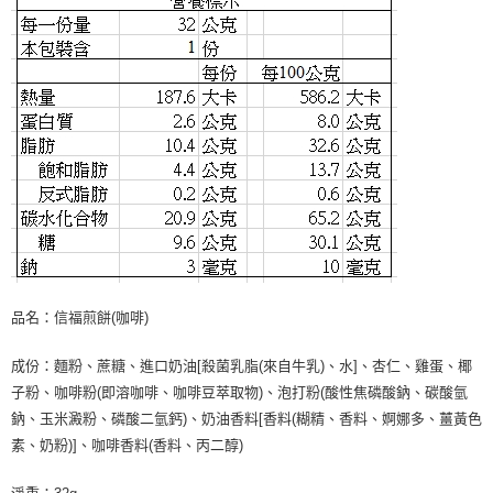
品名：信福煎餅(咖啡)
成份：麵粉、蔗糖、進口奶油[殺菌乳脂(來自牛乳)、水]、杏仁、雞蛋、椰
子粉、咖啡粉(即溶咖啡、咖啡豆萃取物)、泡打粉(酸性焦磷酸鈉、碳酸氫
鈉、玉米澱粉、磷酸二氫鈣)、奶油香料[香料(糊精、香料、婀娜多、薑黃色
素、奶粉)]、咖啡香料(香料、丙二醇)