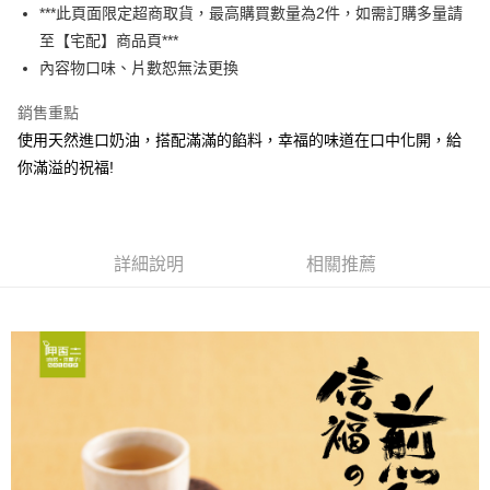
悠遊付
***此頁面限定超商取貨，最高購買數量為2件，如需訂購多量請
至【宅配】商品頁***
ATM付款
內容物口味、片數恕無法更換
運送方式
銷售重點
付款後全家取貨
使用天然進口奶油，搭配滿滿的餡料，幸福的味道在口中化開，給
每筆NT$65，滿NT$5,000(含以上)免運費
你滿溢的祝福!
付款後7-11取貨
每筆NT$65，滿NT$5,000(含以上)免運費
詳細說明
相關推薦
宅配 (限台灣本島，外島宅配請洽門市)
每筆NT$180，滿NT$5,000(含以上)免運費