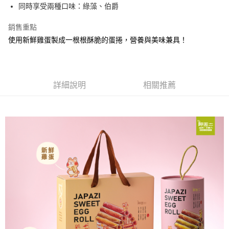
悠遊付
同時享受兩種口味：綠藻、伯爵
ATM付款
銷售重點
使用新鮮雞蛋製成一根根酥脆的蛋捲，營養與美味兼具！
運送方式
付款後全家取貨
每筆NT$65，滿NT$5,000(含以上)免運費
詳細說明
相關推薦
付款後7-11取貨
每筆NT$65，滿NT$5,000(含以上)免運費
宅配 (限台灣本島，外島宅配請洽門市)
每筆NT$180，滿NT$5,000(含以上)免運費