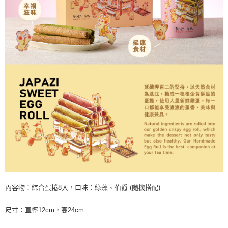
內容物：綜合蛋捲8入，口味：綠藻、伯爵 (隨機搭配)
尺寸：直徑12cm，高24cm