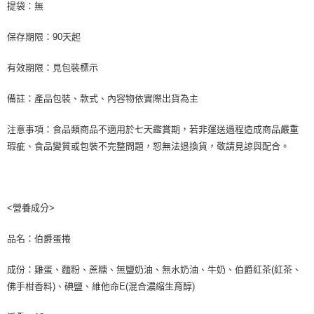
提袋：無
保存期限：90天起
有效期限：見包裝標示
備註：產品包裝、款式、內容物依實際出貨為主
注意事項：食品類商品不適用於七天鑑賞期，若非運送過程造成商品嚴重
瑕疵、食品變質或包裝不完整問題，恕無法退換貨，敬請見諒與配合。
<營養成分>
品名：伯爵蛋捲
成份：雞蛋、麵粉、蔗糖、無鹽奶油、無水奶油、牛奶、伯爵紅茶(紅茶、
佛手柑香料)、碘鹽、維他命E(混合濃縮生育醇)