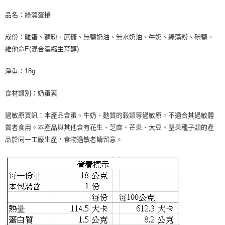
品名：綠藻蛋捲
成份：雞蛋、麵粉、蔗糖、無鹽奶油、無水奶油、牛奶、綠藻粉、碘鹽、
維他命E(混合濃縮生育醇)
淨重：18g
食材類別：奶蛋素
過敏原資訊：本產品含蛋、牛奶、麩質的穀類等過敏原，不適合其過敏體
質者食用。本產品與其他含有花生、芝麻、芒果、大豆、堅果種子類的產
品於同一工廠生產，食物過敏者請留意。