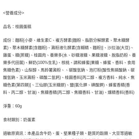
<營養成分>
品名：桂圓蛋糕
成份：麵粉[小麥、維生素C、複方酵素(麵粉、脂肪分解酵素、聚木糖酵
素)、聚木糖酵素(含麵粉)、澱粉液化酵素(含糊精、麵粉)]、沙拉油(大豆)、
雞蛋、糖(蔗糖)、桂圓肉、養樂多(水、砂糖液糖、果糖液糖、脫脂奶粉、養
樂多代田菌)、鮮奶(100%生乳)、核桃、調和蜂蜜(果糖、蜂蜜、香料、食用
焦糖色素)、山梨醇、馬鈴薯澱粉、、碳酸氫鈉、泡打粉(酸性焦磷酸鈉、碳
酸氫鈉、玉米澱粉、磷酸二氫鈣)、桂圓香料[丙二醇、複方香料、純水、焦
糖色素(第四類)]、三仙膠(玉米糖膠)、鹽(氯化鉀、碘酸鉀)、蜂蜜香精(香
料、丙二醇、甘油)、焦糖香精(丙二醇、焦糖香料、甘油)、燻精香料(香料)
淨重：60g
食材類別：奶蛋素
過敏原資訊：本產品含牛奶、蛋、堅果種子類、麩質的穀類、大豆等過敏