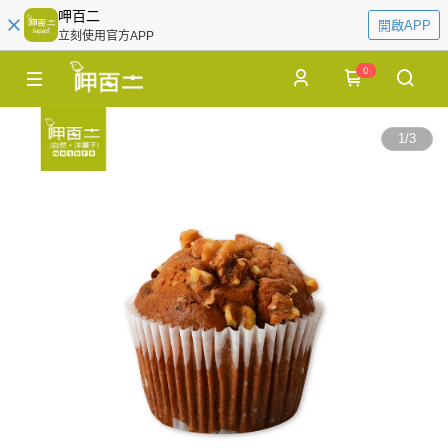
呷百二
開啟APP
立刻使用官方APP
0
1
/
3