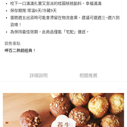
悠遊付
咬下一口滿滿扎實又澎派的桂圓核桃餡料，幸福滿滿
保存期限:常溫6天/冷藏9天
ATM付款
蛋糕週五出貨時可能會滯留在物流倉庫，建議可選週三~週六到
貨唷！
運送方式
為保持最佳效期，此商品僅能「宅配」運送。
付款後全家取貨
每筆NT$65，滿NT$5,000(含以上)免運費
銷售重點
呷百二熱銷經典！
付款後7-11取貨
每筆NT$65，滿NT$5,000(含以上)免運費
宅配 (限台灣本島，外島宅配請洽門市)
詳細說明
相關推薦
每筆NT$180，滿NT$5,000(含以上)免運費