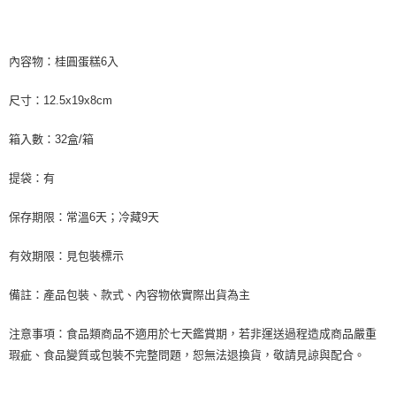
內容物：桂圓蛋糕6入
尺寸：12.5x19x8cm
箱入數：32盒/箱
提袋：有
保存期限：常溫6天；冷藏9天
有效期限：見包裝標示
備註：產品包裝、款式、內容物依實際出貨為主
注意事項：食品類商品不適用於七天鑑賞期，若非運送過程造成商品嚴重
瑕疵、食品變質或包裝不完整問題，恕無法退換貨，敬請見諒與配合。